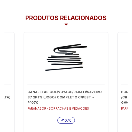
PRODUTOS RELACIONADOS
CANALETAS GOL/VOYAGE/PARATI/SAVEIRO
PORTA
AVATA)
87 2PTS (JOGO) COMPLETO C/PEST -
/CROS
P1070
GV/GV
MTS -
PARANABOR -BORRACHAS E VEDACOES
PARAN
P1070