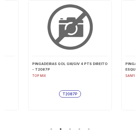
PINGADEIRAS GOL GIII/GIV 4 PTS DIREITO
PINGADE
- T2087P
ESQUER
TOP MIX
SANFIL
T2087P