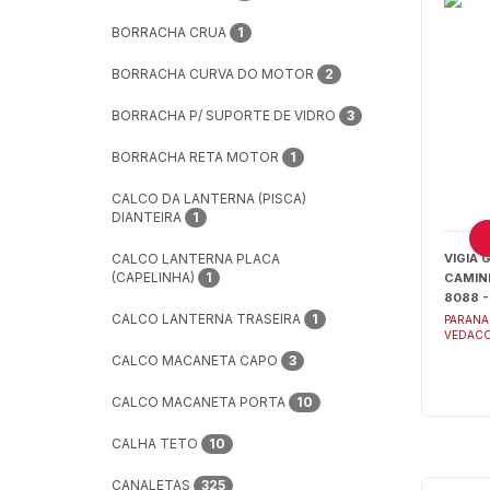
BORRACHA CRUA
1
BORRACHA CURVA DO MOTOR
2
BORRACHA P/ SUPORTE DE VIDRO
3
BORRACHA RETA MOTOR
1
CALCO DA LANTERNA (PISCA)
DIANTEIRA
1
CALCO LANTERNA PLACA
VIGIA 
(CAPELINHA)
1
CAMIN
8088 -
CALCO LANTERNA TRASEIRA
1
PARANA
VEDAC
CALCO MACANETA CAPO
3
CALCO MACANETA PORTA
10
CALHA TETO
10
CANALETAS
325