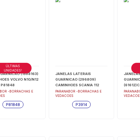
ÚLTIMAS
UNIDADES!
GUARNICAO (1598163)
JANELAS LATERAIS
JANELAS
HOES VOLVO N10/N12
GUARNICAO (296809)
GUARNI
 P81848
CAMINHOES SCANIA 112
(61612)
LEITO - P3914
110/111/
BOR -BORRACHAS E
PARANABOR -BORRACHAS E
PARANAB
OES
VEDACOES
VEDACOE
CURVO M
PERFIL 
P81848
P3914
P3929