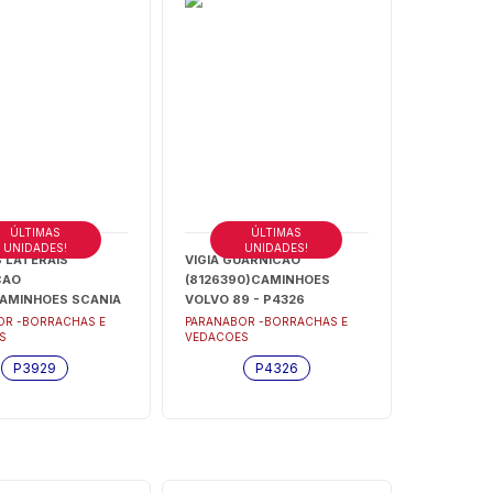
ÚLTIMAS
ÚLTIMAS
UNIDADES!
UNIDADES!
 LATERAIS
VIGIA GUARNICAO
CAO
(8126390)CAMINHOES
CAMINHOES SCANIA
VOLVO 89 - P4326
142 FIXA CANTO
OR -BORRACHAS E
PARANABOR -BORRACHAS E
S
VEDACOES
AIOR S/BAGUETE (
GRANDE 73>81) -
P3929
P4326