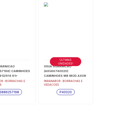
ÚLTIMAS
UNIDADES!
UARNICAO
VIGIA GUARNICAO
57198) CAMINHOES
(A9586740020)
912/914 91>
CAMINHOES MB MOD.AXOR
 CAPO MOTOR) -
E ATEGO P/VIDRO NACIONAL
OR -BORRACHAS E
PARANABOR -BORRACHAS E
S
VEDACOES
57198
95 C/2112MM (PERFIL
GROSSO) - P40020
6886257198
P40020