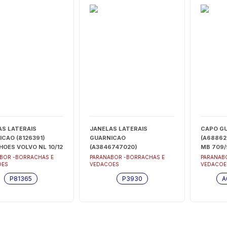
AS LATERAIS
JANELAS LATERAIS
CAPO G
CAO (8126391)
GUARNICAO
(A68862
OES VOLVO NL 10/12
(A3846747020)
MB 709/
320/360 89 (1610714)
CAMINHOES MBB 1625/1941
(GUARN.
BOR -BORRACHAS E
PARANABOR -BORRACHAS E
PARANAB
OES
VEDACOES
VEDACOE
A
89> VIDRO LATERAL -
A68862
ANTO(CURVO) -
P3930
P81365
P3930
A
5