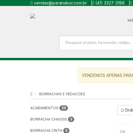
vendas@paranabor.com.br
(41) 3327-3186
H
VENDEMOS APENAS PARA
BORRACHAS E VEDACOES
ACABAMENTOS
25
Ord
BORRACHA CHASSIS
3
BORRACHA CINTA
5