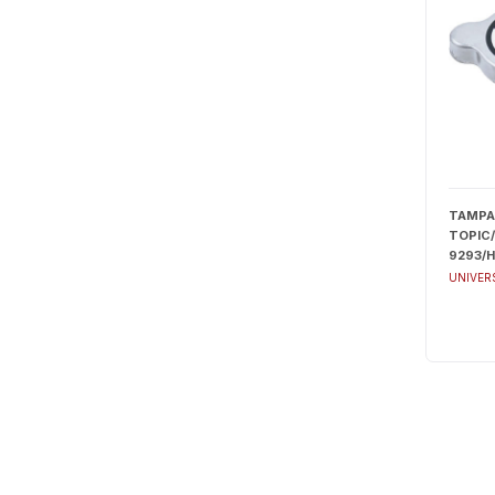
TAMPA 
TOPIC
9293/H
9305/
UNIVER
8392/H
86/MAR
9200/
3.2/PA