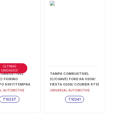
ÚLTIMAS
UNIDADES!
COMBUSTIVEL
TAMPA COMBUSTIVEL
E) FIORINO
(C/CHAVE) FORD KA 0208/
PO 9397/TEMPRA
FIESTA 0208/ COURIER 9713
EMPRA SW 9497
- T10241
AL AUTOMOTIVE
UNIVERSAL AUTOMOTIVE
) - T10237
T10237
T10241