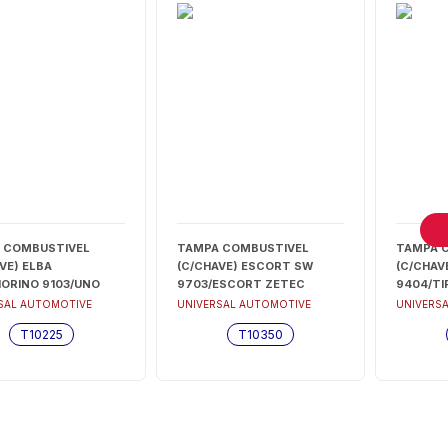
 COMBUSTIVEL
TAMPA COMBUSTIVEL
TAMPA 
VE) ELBA
(C/CHAVE) ESCORT SW
(C/CHAV
IORINO 9103/UNO
9703/ESCORT ZETEC
9404/TI
PREMIO
9703/FIESTA ESPANHOL 95
9198/T
SAL AUTOMOTIVE
UNIVERSAL AUTOMOTIVE
UNIVERS
ROLLER 01
- T10350
(VEDADA
T10225
T10350
LADA) - T10225