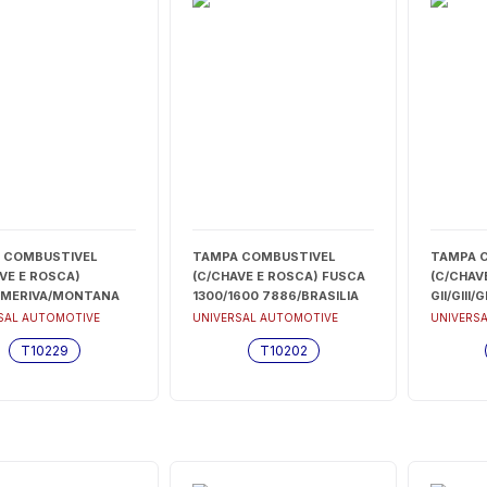
 COMBUSTIVEL
TAMPA COMBUSTIVEL
TAMPA 
VE E ROSCA)
(C/CHAVE E ROSCA) FUSCA
(C/CHAV
/MERIVA/MONTANA
1300/1600 7886/BRASILIA
GII/GIII
S)/VECTRA
7881 (VEDADA) - T10202
82/SAN
SAL AUTOMOTIVE
UNIVERSAL AUTOMOTIVE
UNIVERS
ASTRA 99/OMEGA
8187/FO
T10229
T10202
RSA 02/PRISMA
10/2003
GILE
05/SPAC
IRA/BLAZER/SILVERADO
9396/UP
A) - T10229
9411/POL