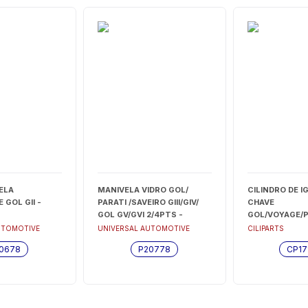
ELA
MANIVELA VIDRO GOL/
CILINDRO DE I
GOL GII -
PARATI /SAVEIRO GIII/GIV/
CHAVE
GOL GV/GVI 2/4PTS -
GOL/VOYAGE/P
(CINZA ESCURO) PLASTICO
89 - CP17190
UTOMOTIVE
UNIVERSAL AUTOMOTIVE
CILIPARTS
FOX/POLO/CAM VOLKS
0678
P20778
CP17
WORKER/TRACTOR/TITAN -
P20778