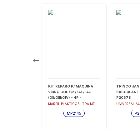
MACANETA
KIT REPARO P/ MAQUINA
TRINCO JAN
VIDRO GOL G2 / G3 / G4
BASCULANTE 
E/PARATI/SAVEIRO
(GII/GIII/GIV) - 4P -
P20678
ANTANA90 -
TRASEIRA LE/LD - MP2145
 AUTOMOTIVE
MARPIL PLASTICOS LTDA ME
UNIVERSAL A
P20359
MP2145
P2