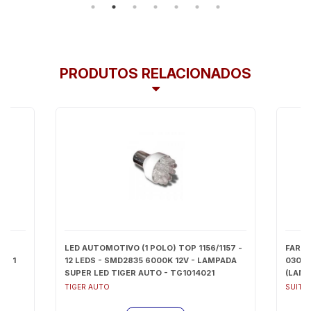
PRODUTOS RELACIONADOS
L
LED AUTOMOTIVO (1 POLO) TOP 1156/1157 -
FAROL
O) 1
12 LEDS - SMD2835 6000K 12V - LAMPADA
0309/
SUPER LED TIGER AUTO - TG1014021
(LAMP
TIGER AUTO
SUITS