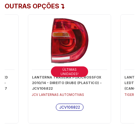
OUTRAS OPÇÕES
ÚLTIMAS
UNIDADES!
 LED
LANTERNA TRASEIRA FOX/CROSSFOX
LANTER
) -
2010/14 - DIREITO (RUBI) (PLASTICO) -
LEDTRA
1007
JCV106822
(CANOIN
RC800
JCV LANTERNAS AUTOMOTIVAS
TIGER A
JCV106822