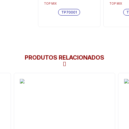
MONTANA) - TP70001
TOP MIX
TOP MIX
TP70001
T
PRODUTOS RELACIONADOS