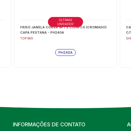
ÚLTIMAS
UNIDADES!
FRISO JANELA CORSA 4PTS C/04PCS (CROMADO)
CA
CAPA PESTANA - PH240A
C/
TOP MIX
SH
PH240A
INFORMAÇÕES DE CONTATO
A