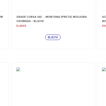
MM
GRADE CORSA 08/... MONTANA (PRETA) MOLDURA
AC
CROMADA - BL8210
IN
BLAWER
EN
BL8210