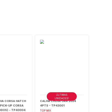
ÚLTIMAS
UNIDADES!
VA CORSA HATCH
CALHA CHUVA ORA 2024
/PICK-UP CORSA
4PTS - TP43001
ODOS) - TP40004
TOP MIX