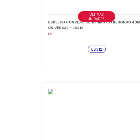
ÚLTIMAS
UNIDADES!
ESPELHO CONVEXO OLHO MAGICO REDONDO 40
UNIVERSAL - LS312
LS
LS312