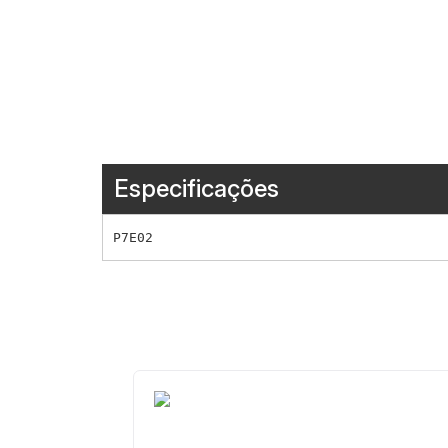
Especificações
P7E02