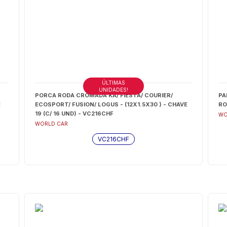
ÚLTIMAS
UNIDADES!
PORCA RODA CROMADA KA/ FIESTA/ COURIER/
PA
E
ECOSPORT/ FUSION/ LOGUS - (12X1.5X30 ) - CHAVE
RO
19 (C/ 16 UND) - VC216CHF
WO
WORLD CAR
VC216CHF