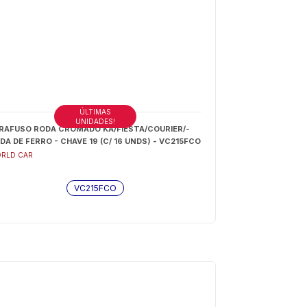
ÚLTIMAS
UNIDADES!
RAFUSO RODA CROMADO KA/FIESTA/COURIER/-
DA DE FERRO - CHAVE 19 (C/ 16 UNDS) - VC215FCO
RLD CAR
VC215FCO