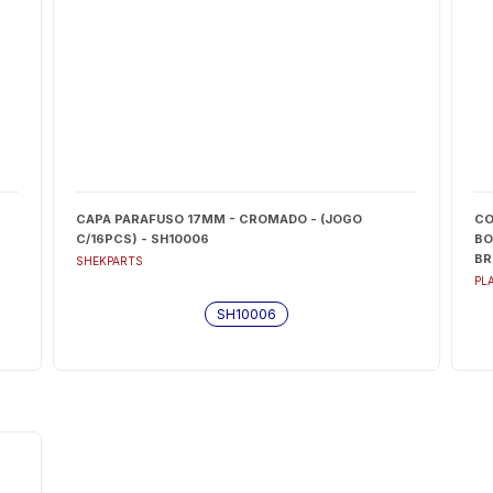
CAPA PARAFUSO 17MM - CROMADO - (JOGO
CO
C/16PCS) - SH10006
BO
BR
SHEKPARTS
PL
SH10006