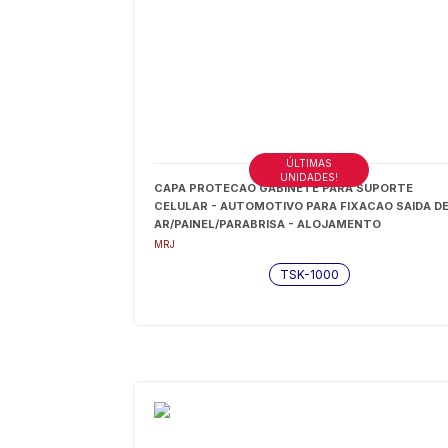
ÚLTIMAS
UNIDADES!
CAPA PROTECAO GABINETE PARA SUPORTE
CELULAR - AUTOMOTIVO PARA FIXACAO SAIDA D
AR/PAINEL/PARABRISA - ALOJAMENTO
(AUTOMOTIVO) 18 CM X 9 CM - TSK-1000
MRJ
TSK-1000