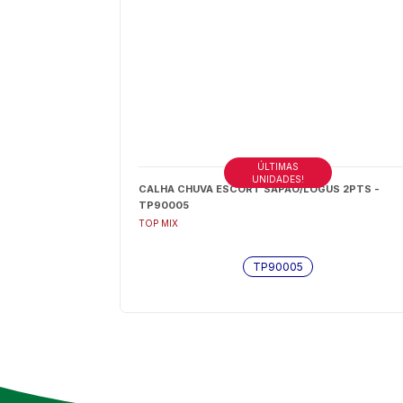
ÚLTIMAS
UNIDADES!
CALHA CHUVA ESCORT SAPAO/LOGUS 2PTS -
TP90005
TOP MIX
TP90005