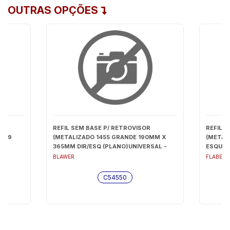
OUTRAS OPÇÕES
REFIL SEM BASE P/ RETROVISOR
REFIL 
2009
(METALIZADO 1455 GRANDE 190MM X
(METALI
365MM DIR/ESQ (PLANO)UNIVERSAL -
ESQUERD
C54550
BLAWER
FLABEG
C54550