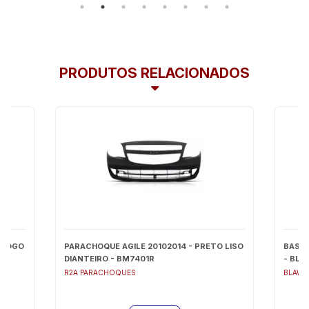
PRODUTOS RELACIONADOS
(JOGO
PARACHOQUE AGILE 20102014 - PRETO LISO
BASE 
DIANTEIRO - BM7401R
- BL6
R2A PARACHOQUES
BLAWE