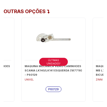
OUTRAS OPÇÕES
ÚLTIMAS
UNIDADES!
INHOES
MAQUINA MECANICA VIDRO CAMINHOES
MAQUIN
SCANIA LK140/LK141 ESQUERDA (187719)
MB L70
- P60129
BICUDO
FERRO)8
UNIVEL
ZINNI G
LONGO 
P60129