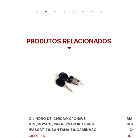
PRODUTOS RELACIONADOS
4
CILINDRO DE IGNICAO C/ CHAVE
MACA
GOL/VOYAGE/PARATI/SAVEIRO 8489
SCANIA
/PASSAT 79/SANTANA 89/CAMINHAO
- COM
VOLKS TODOS (PINO CURTO) - CP16650
CILIPARTS
UNIVE