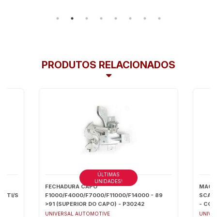
PRODUTOS RELACIONADOS
ÚLTIMAS
UNIDADES!
FECHADURA CAPO
MACA
ATI/SAVEIRO
F1000/F4000/F7000/F11000/F14000 - 89
SCANIA
A
>91 (SUPERIOR DO CAPO) - P30242
- COM
UNIVERSAL AUTOMOTIVE
UNIVE