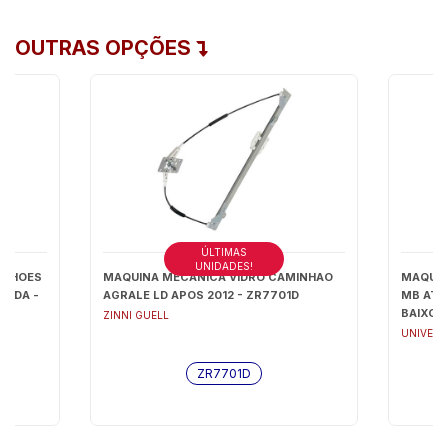
OUTRAS OPÇÕES
ÚLTIMAS
UNIDADES!
INHOES
MAQUINA MECANICA VIDRO CAMINHAO
MAQUIN
UERDA -
AGRALE LD APOS 2012 - ZR7701D
MB ATE
BAIXO) 
ZINNI GUELL
UNIVEL
ZR7701D