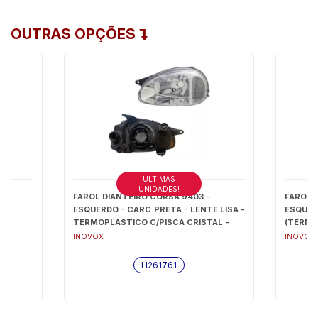
OUTRAS OPÇÕES
ÚLTIMAS
UNIDADES!
IC
FAROL DIANTEIRO CORSA 9403 -
FAROL 
54
ESQUERDO - CARC.PRETA - LENTE LISA -
ESQUER
TERMOPLASTICO C/PISCA CRISTAL -
(TERMO
H261761
CARCA.
INOVOX
INOVOX
H261761