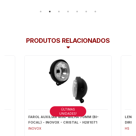
PRODUTOS RELACIONADOS
ÚLTIMAS
UNIDADES!
 -
FAROL AUXILIAR MINI-MILHA 70MM (BI-
LENTE
 -
FOCAL) - INOVOX - CRISTAL - H281071
DIREI
5
INOVOX
HS