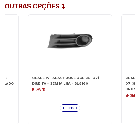
OUTRAS OPÇÕES
YAGE
GRADE P/ PARACHOQUE GOL G5 (GV) -
GRADE 
A (LADO
DIREITA - SEM MILHA - BL8160
G7 (GVI
CROMAD
BLAWER
ENGEKA
BL8160