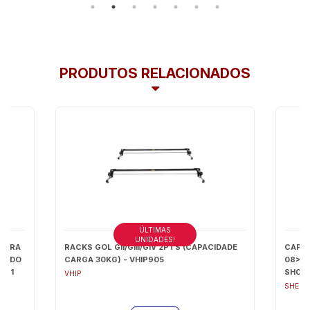
PRODUTOS RELACIONADOS
ÚLTIMAS
UNIDADES!
EIRA
RACKS GOL GII/GIII/GIV 2PTS (CAPACIDADE
CAPA
UA DO
CARGA 30KG) - VHIP905
08>/V
001
SH07
VHIP
SHEKP