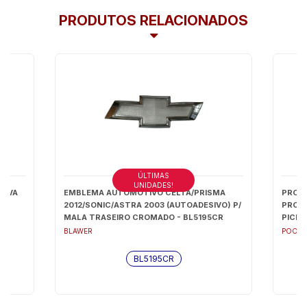
PRODUTOS RELACIONADOS
ÚLTIMAS
UNIDADES!
RIVA
EMBLEMA AUTOMOTIVO CELTA/PRISMA
PROT
2012/SONIC/ASTRA 2003 (AUTOADESIVO) P/
PROTE
MALA TRASEIRO CROMADO - BL5195CR
PICK-
BLAWER
POCH
BL5195CR