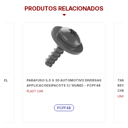
PRODUTOS RELACIONADOS
A/DEL
PARAFUSO 5,0 X 20 AUTOMOTIVO DIVERSAS
TAMPA
APPLICACOES(PACOTE C/ 10UND) - PCPF48
REY 8
CHEVE
PLAST CAR
T102
UNIVE
PCPF48