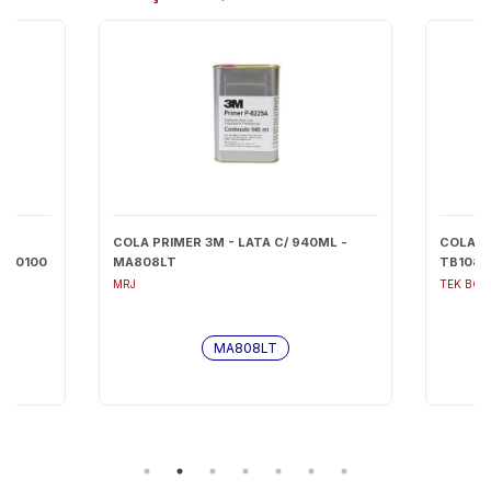
OR
COLA PRIMER 3M - LATA C/ 940ML -
COLA A
1000100
MA808LT
TB1082
MRJ
TEK BO
MA808LT