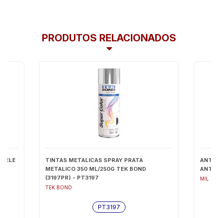
PRODUTOS RELACIONADOS
27ELE
TINTAS METALICAS SPRAY PRATA
ANTIE
METALICO 350 ML/250G TEK BOND
ANTIE
(3197PR) - PT3197
MIL MI
TEK BOND
PT3197