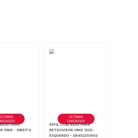
ÚLTIMAS
ÚLTIMAS
NIDADES!
UNIDADES!
 BASE PARA
REFIL COM BASE PARA
 ONIX - DIREITO
RETROVISOR ONIX 1320 -
ESQUERDO - SB452201902