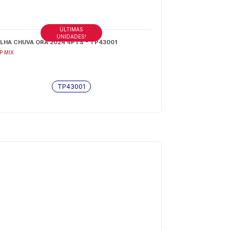
ÚLTIMAS
UNIDADES!
LHA CHUVA ORA 2024 4PTS - TP43001
P MIX
TP43001