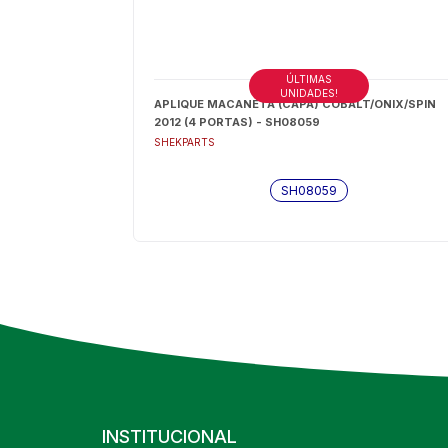
ÚLTIMAS
UNIDADES!
APLIQUE MACANETA (CAPA) COBALT/ONIX/SPIN
2012 (4 PORTAS) - SH08059
SHEKPARTS
SH08059
INSTITUCIONAL