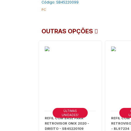
Código: SB45220099
PC
OUTRAS OPÇÕES
ÚLTIMAS
UNIDADES!
U
REFIL COM BASE PARA
REFIL COM
RETROVISOR ONIX 2020 -
RETROVISOR
DIREITO - SB45220109
- BL97234