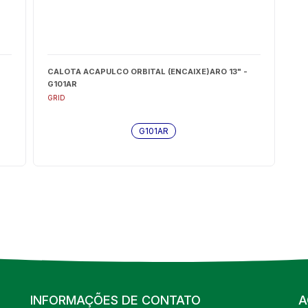
CALOTA ACAPULCO ORBITAL (ENCAIXE)ARO 13" -
G101AR
GRID
G101AR
INFORMAÇÕES DE CONTATO
A