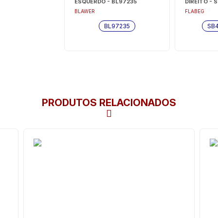
ESQUERDO - BL97235
DIREITO - 
BLAWER
FLABEG
BL97235
SB
PRODUTOS RELACIONADOS