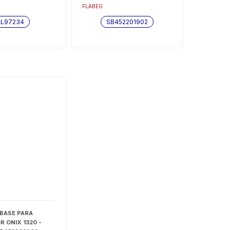
FLABEG
BL97234
SB452201902
 BASE PARA
 ONIX 1320 -