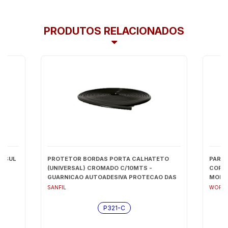
PRODUTOS RELACIONADOS
RUSUL
PROTETOR BORDAS PORTA CALHATETO
PARA
(UNIVERSAL) CROMADO C/10MTS -
CORSA
GUARNICAO AUTOADESIVA PROTECAO DAS
MONZA
BORDAS E CANTOS DAS PORTA - P321-C
UNDS)
SANFIL
WORLD
P321-C