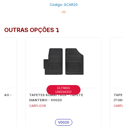
Código: GCAR20
JG
OUTRAS OPÇÕES
ÚLTIMAS
UNIDADES!
URGAO -
TAPETES KOMBI 7605 - TAPETE
TAPETE
DIANTEIRO - V0020
(TODOS
CARFLOOR
CARFLO
V0020