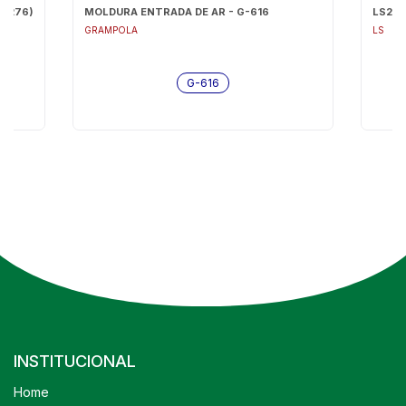
 P276)
MOLDURA ENTRADA DE AR - G-616
LS24
GRAMPOLA
LS
G-616
INSTITUCIONAL
Home