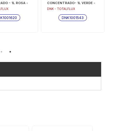
DO - 1L ROSA -
CONCENTRADO- 1L VERDE -
- 1L ROSA
0
DNK1001543
PROTETIV
LFLUX
DNK - TOTALFLUX
DNK - TOT
DNK1000
K1001620
DNK1001543
D