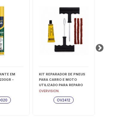
ANTE EM
KIT REPARADOR DE PNEUS
ESPUMA LIMPA 
230GR -
PARA CARRO E MOTO
(400ML /370G) 
UTILIZADO PARA REPARO
TB3042
PNEU RAPIDO - OV2412
OVERVISION
TEK BOND
0020
OV2412
TB304