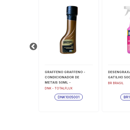
A FACE (11MM-
GRAFFENO GRAFFENO -
DESENGRAX
.C/10 UND -
CONDICIONADOR DE
GATILHO 500
METAIS 50ML -
BR BRASIL
DNK1005001
DNK - TOTALFLUX
MA800
DNK1005001
BR1