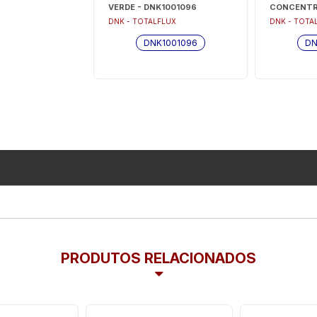
1000779
VERDE - DNK1001096
CONCENTRA
DNK100162
FLUX
DNK - TOTALFLUX
DNK - TOTA
1000779
DNK1001096
DN
PRODUTOS RELACIONADOS