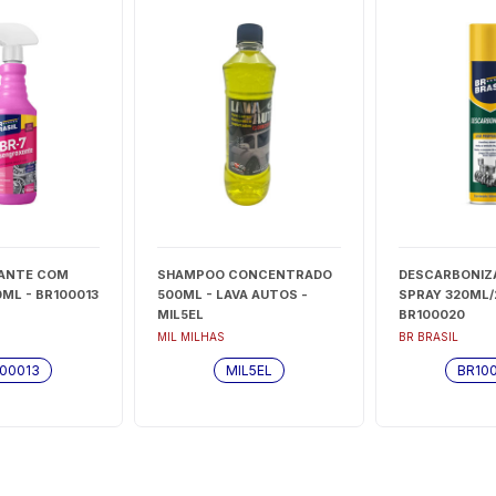
ANTE COM
SHAMPOO CONCENTRADO
DESCARBONIZ
ML - BR100013
500ML - LAVA AUTOS -
SPRAY 320ML/
MIL5EL
BR100020
MIL MILHAS
BR BRASIL
00013
MIL5EL
BR10