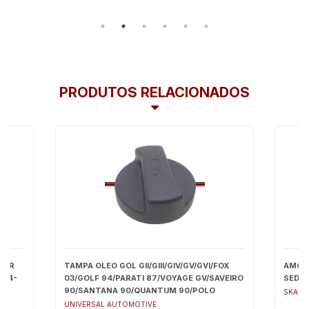
PRODUTOS RELACIONADOS
IAR
TAMPA OLEO GOL GII/GIII/GIV/GV/GVI/FOX
AMOR
164-
03/GOLF 94/PARATI 87/VOYAGE GV/SAVEIRO
SEDAN
90/SANTANA 90/QUANTUM 90/POLO
SKAR 
01/BORA 0110/KOMBI 1.4
UNIVERSAL AUTOMOTIVE