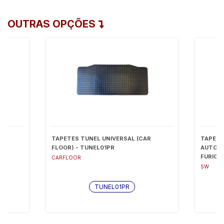
OUTRAS OPÇÕES
CAR
TAPETES TUNEL UNIVERSAL (CAR
TAPETE
FLOOR) - TUNEL01PR
AUTOMO
FURIOUS
CARFLOOR
SW
TUNEL01PR