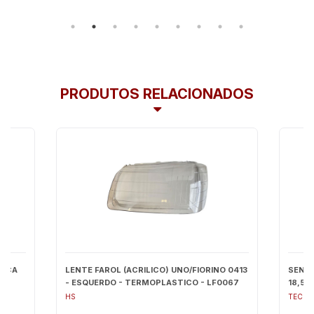
PRODUTOS RELACIONADOS
NICA
LENTE FAROL (ACRILICO) UNO/FIORINO 0413
SENS
- ESQUERDO - TERMOPLASTICO - LF0067
18,5M
HS
TECH 