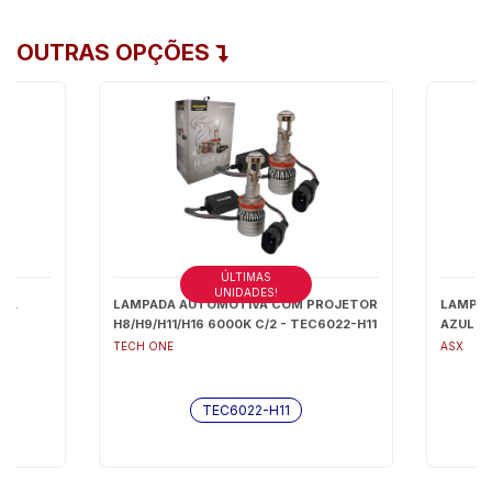
OUTRAS OPÇÕES
ÚLTIMAS
UNIDADES!
ADA
LAMPADA AUTOMOTIVA COM PROJETOR
LAMPAD
O)
H8/H9/H11/H16 6000K C/2 - TEC6022-H11
AZUL - 
TECH ONE
ASX
TEC6022-H11