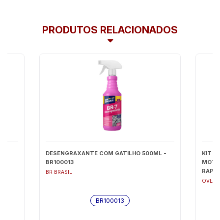
PRODUTOS RELACIONADOS
O
DESENGRAXANTE COM GATILHO 500ML -
KIT R
BR100013
MOTO 
RAPID
BR BRASIL
OVERV
BR100013