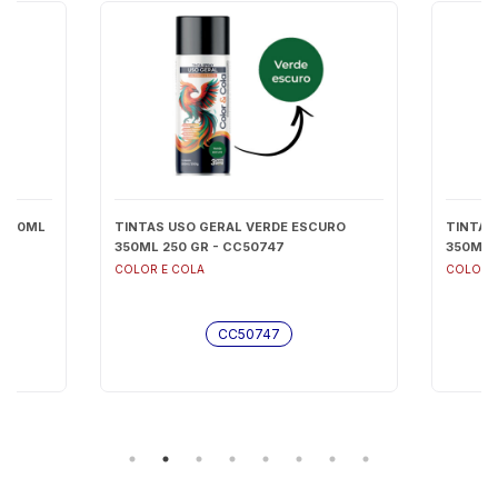
 350ML
TINTAS USO GERAL VERDE ESCURO
TINTAS
350ML 250 GR - CC50747
350ML 
COLOR E COLA
COLOR 
CC50747