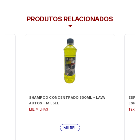
PRODUTOS RELACIONADOS
L
SHAMPOO CONCENTRADO 500ML - LAVA
ESPUM
AUTOS - MIL5EL
ESPUM
MIL MILHAS
TEK B
MIL5EL