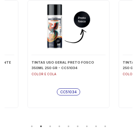
LHANTE
TINTAS USO GERAL PRETO FOSCO
TINTAS
350ML 250 GR - CC51034
250 GR
COLOR E COLA
COLOR 
CC51034