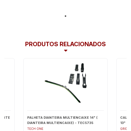
PRODUTOS RELACIONADOS
PORTE
PALHETA DIANTEIRA MULTIENCAIXE 14" (
CALOT
AO
DIANTEIRA MULTIENCAIXE) - TEC5735
13" - 
TECH ONE
GRID