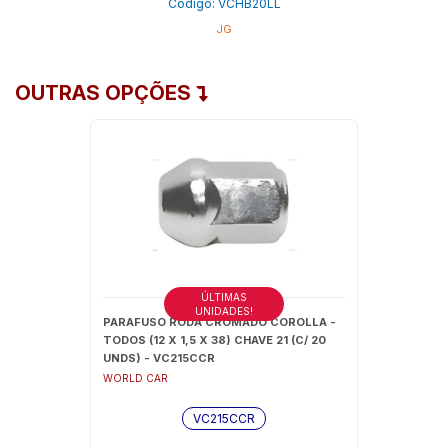
Código: VCHB20LL
JG
OUTRAS OPÇÕES
ÚLTIMAS
UNIDADES!
PARAFUSO RODA CROMADO COROLLA -
TODOS (12 X 1,5 X 38) CHAVE 21 (C/ 20
UNDS) - VC215CCR
WORLD CAR
VC215CCR