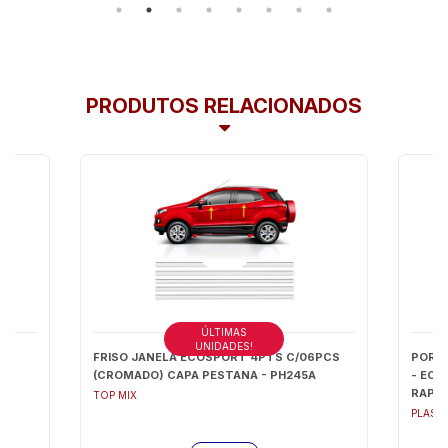
PRODUTOS RELACIONADOS
ÚLTIMAS
UNIDADES!
 -
FRISO JANELA ECOSPORT 4PTS C/06PCS
PORCA
(CROMADO) CAPA PESTANA - PH245A
- ECO
RAPID
TOP MIX
0307/
PLAST
ROCAM