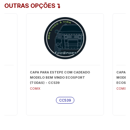
OUTRAS OPÇÕES
DO
CAPA PARA ESTEPE COM CADEADO
CAPA P
T
MODELO BEM VINDO ECOSPORT
MODELO
(TODAS) - CC539
ECOSPO
- CC52
COMIX
COMIX
CC539