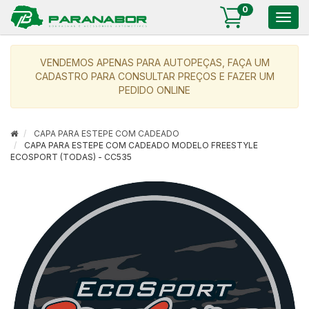
0
Togg
navig
VENDEMOS APENAS PARA AUTOPEÇAS, FAÇA UM
CADASTRO PARA CONSULTAR PREÇOS E FAZER UM
PEDIDO ONLINE
CAPA PARA ESTEPE COM CADEADO
CAPA PARA ESTEPE COM CADEADO MODELO FREESTYLE
ECOSPORT (TODAS) - CC535