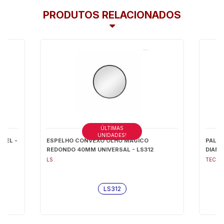
PRODUTOS RELACIONADOS
ÚLTIMAS
UNIDADES!
VEL -
ESPELHO CONVEXO OLHO MAGICO
PALHE
REDONDO 40MM UNIVERSAL - LS312
DIANT
LS
TECH 
LS312