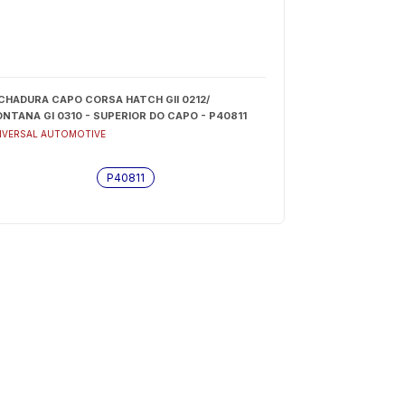
CHADURA CAPO CORSA HATCH GII 0212/
NTANA GI 0310 - SUPERIOR DO CAPO - P40811
IVERSAL AUTOMOTIVE
P40811