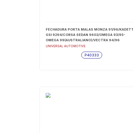
FECHADURA PORTA MALAS MONZA 91/96/KADET
GSI 9294/CORSA SEDAN 9602/OMEGA 93/95-
OMEGA 99(AUSTRALIANO)/VECTRA 94/96
(INTERNA) - P40333
UNIVERSAL AUTOMOTIVE
P40333