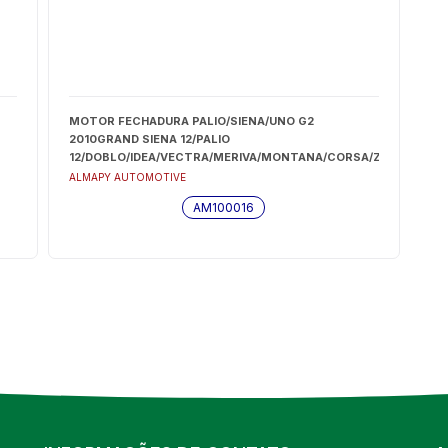
MOTOR FECHADURA PALIO/SIENA/UNO G2
2010GRAND SIENA 12/PALIO
12/DOBLO/IDEA/VECTRA/MERIVA/MONTANA/CORSA/ZAFIRA/FIES
AMAZON 2011/ECOSPORT 2011/KA (DIANT/TRAS) -
ALMAPY AUTOMOTIVE
AM100016
AM100016