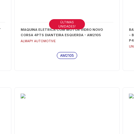
ÚLTIMAS
UNIDADES!
T
MAQUINA ELETRICA COM MOTOR VIDRO NOVO
BA
CORSA 4PTS DIANTEIRA ESQUERDA - AM2105
- 
P4
ALMAPY AUTOMOTIVE
UN
AM2105