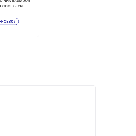
OINHA RADIADOR
LCOOL) - YN-
N-CEB02