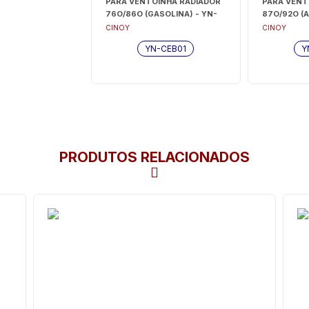
PARA VENTOINHA RADIADOR
PARA VENT
76O/86O (GASOLINA) - YN-
87O/92O (A
CEB01
CEB02
CINOY
CINOY
YN-CEB01
Y
PRODUTOS RELACIONADOS