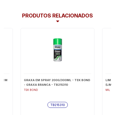
PRODUTOS RELACIONADOS
43CM
GRAXA EM SPRAY 200G/300ML - TEK BOND
LIMPA
- GRAXA BRANCA - TB215310
(LIMP
TEK BOND
MIL MI
TB215310