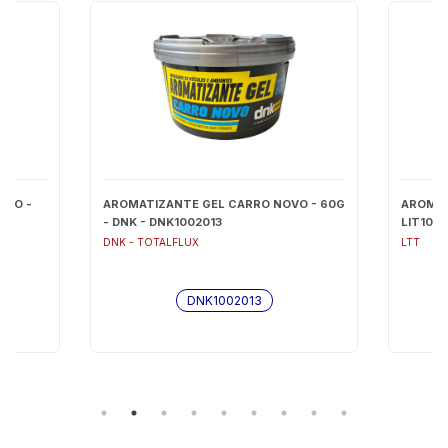
NGO -
AROMATIZANTE GEL CARRO NOVO - 60G
AROMAT
- DNK - DNK1002013
LIT1010
DNK - TOTALFLUX
LTT
DNK1002013