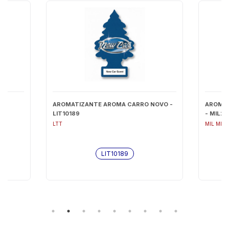
 -
AROMATIZANTE AROMA CARRO NOVO -
AROMAT
LIT10189
- MIL2
LTT
MIL MIL
LIT10189