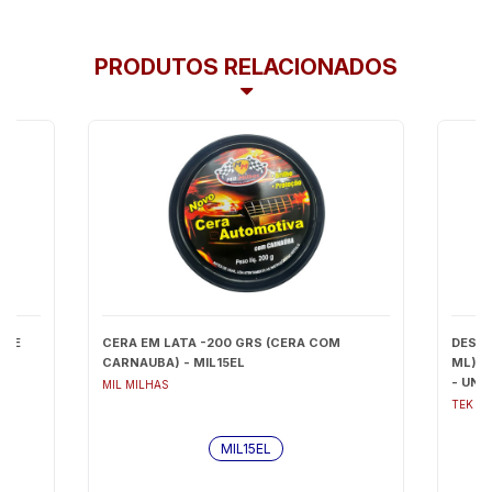
PRODUTOS RELACIONADOS
O E
CERA EM LATA -200 GRS (CERA COM
DESEN
CARNAUBA) - MIL15EL
ML) T
- UNI
MIL MILHAS
TEK B
MIL15EL