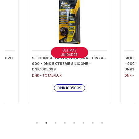
ÚLTIMAS
UNIDADES!
O NOVO
SILICONE ALTA TEMPERATURA - CINZA -
SILICO
90G - DNK EXTREME SILICONE -
- 90G -
DNK1005099
DNK100
DNK - TOTALFLUX
DNK - T
DNK1005099