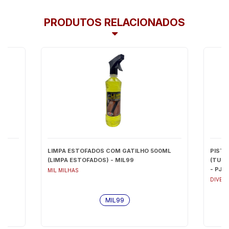
PRODUTOS RELACIONADOS
LIMPA ESTOFADOS COM GATILHO 500ML
PISTO
(LIMPA ESTOFADOS) - MIL99
(TUBO
- PJM
MIL MILHAS
DIVEK
MIL99