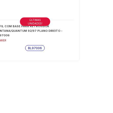
ÚLTIMAS
UNIDADES!
FIL COM BASE PARA RETROVISOR
NTANA/QUANTUM 92/97 PLANO DIREITO -
97006
AWER
BL97006