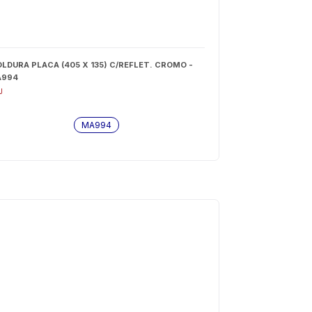
LDURA PLACA (405 X 135) C/REFLET. CROMO -
A994
J
MA994