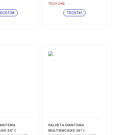
TEC5741
TECH ONE
EC5738
TEC5741
IANTEIRA
PALHETA DIANTEIRA
XE 24" (
MULTIENCAIXE 26" (