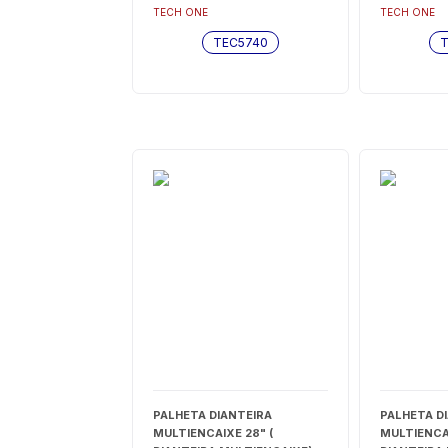
TEC5740
TEC5738
TECH ONE
TECH ONE
TEC5740
T
PALHETA DIANTEIRA
PALHETA D
MULTIENCAIXE 28" (
MULTIENCAI