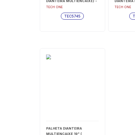
DIANTEIRA MULTIENCAIXE) -
DIANTEIRA 
TEC5745
TEC5743
TECH ONE
TECH ONE
TEC5745
PALHETA DIANTEIRA
MULTIENCAIXE 19" (