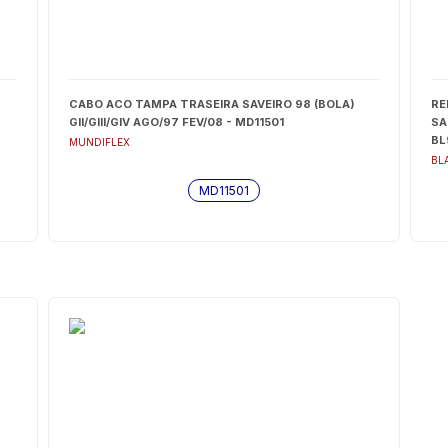
CABO ACO TAMPA TRASEIRA SAVEIRO 98 (BOLA)
RE
GII/GIII/GIV AGO/97 FEV/08 - MD11501
SA
BL
MUNDIFLEX
BL
MD11501