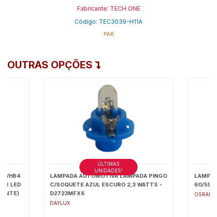
Fabricante: TECH ONE
Código: TEC3039-H11A
PAR
OUTRAS OPÇÕES
ÚLTIMAS
UNIDADES!
B3/HB4
LAMPADA AUTOMOTIVA LAMPADA PINGO
LAMPAD
PER LED
C/SOQUETE AZUL ESCURO 2,3 WATTS -
60/55W
GENTE)
D2723MFX6
OSRAM
00 22W
DAYLUX