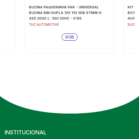
0W
BUZINA PAQUERINHA PAR - UNIVERSAL
KIT F
BUZINA BIBI DUPLA 12V 110 5DB 97MM H:
BOTAO
420 20HZ L: 350 20HZ - G135
AUXIL
THZ AUTOMOTIVE
SUITS
G135
INSTITUCIONAL