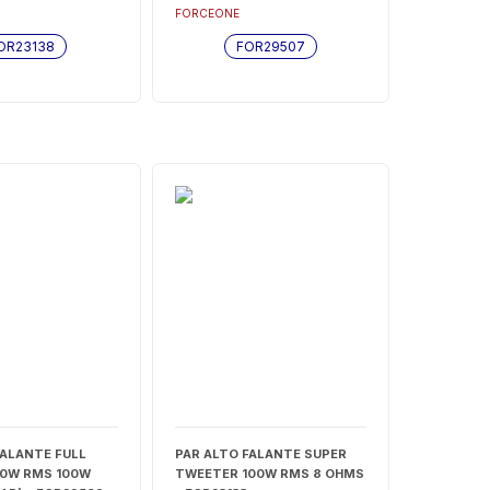
) 4 OHMS -
FORCEONE
OR23138
FOR29507
FALANTE FULL
PAR ALTO FALANTE SUPER
50W RMS 100W
TWEETER 100W RMS 8 OHMS