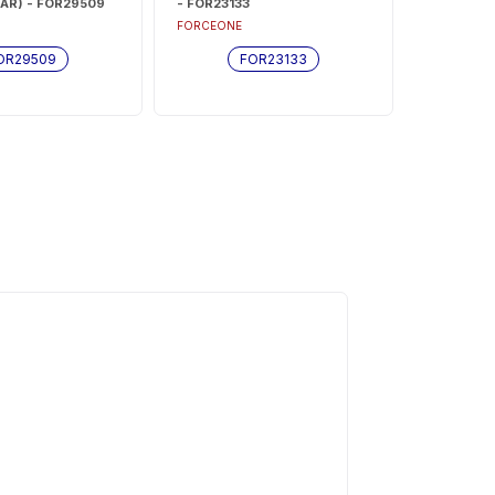
AR) - FOR29509
- FOR23133
FORCEONE
OR29509
FOR23133