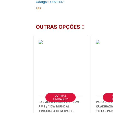
Código: FOR23137
PAR
OUTRAS OPÇÕES
ÚLTIMAS
UNIDADES!
U
PAR ALTO FALANTE 6" 55W
PAR ALTO 
RMS / 110W MUSICAL
QUADRIAXI
TRIAXIAL 4 OHM (PAR) -
TOTAL PAR 