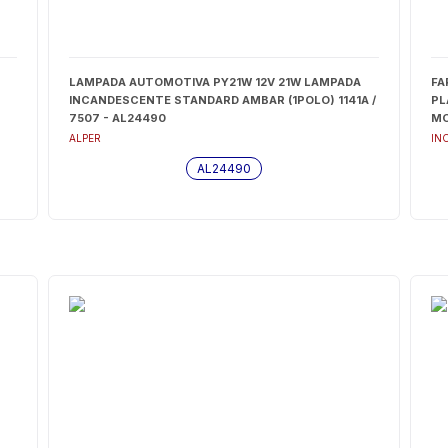
LAMPADA AUTOMOTIVA PY21W 12V 21W LAMPADA
FA
INCANDESCENTE STANDARD AMBAR (1POLO) 1141A /
PL
7507 - AL24490
MO
ALPER
IN
AL24490