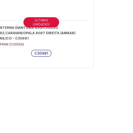
ÚLTIMAS
UNIDADES!
NTERNA DIANTEIRA A20/C20/D20
92,CARAVAN/OPALA 8087 DIREITA (AMBAR)
RILICO - C30981
FRAN (CODISA)
C30981