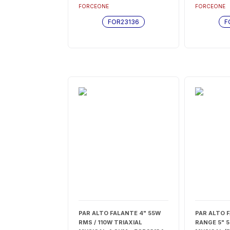
FOR23136
RMS TOTAL
FORCEONE
FORCEONE
FOR23138
FOR23136
F
PAR ALTO FALANTE 4" 55W
PAR ALTO 
RMS / 110W TRIAXIAL
RANGE 5" 