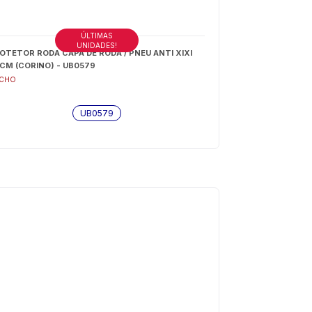
ÚLTIMAS
UNIDADES!
OTETOR RODA CAPA DE RODA / PNEU ANTI XIXI
CM (CORINO) - UB0579
CHO
UB0579