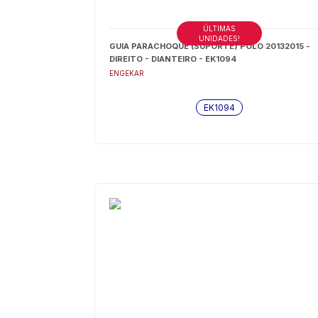
ÚLTIMAS
UNIDADES!
GUIA PARACHOQUE (SUPORTE) POLO 20132015 -
DIREITO - DIANTEIRO - EK1094
ENGEKAR
EK1094