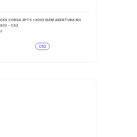
CKS CORSA 2PTS >2003 (SEM ABERTURA NO
ISO) - CS2
IP
CS2