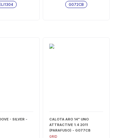
ELI1304
G072CB
OVE - SILVER -
CALOTA ARO 14" UNO
ATTRACTIVE 1.4 2011
(PARAFUSO) - G077CB
GRID