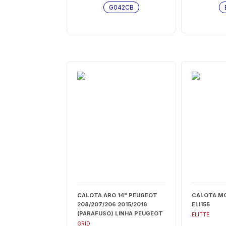
G042CB
CALOTA ARO 14" PEUGEOT
CALOTA MO
208/207/206 2015/2016
ELI155
(PARAFUSO) LINHA PEUGEOT
ELITTE
- G410CB
GRID