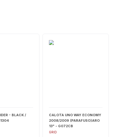
DER - BLACK /
CALOTA UNO WAY ECONOMY
I1304
2008/2009 (PARAFUSO)ARO
13" - G072CB
GRID