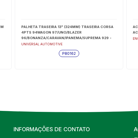
MM
PALHETA TRASEIRA 13" (324MM) TRASEIRA CORSA
AC
4PTS 94WAGON 97/UNO/BLAZER
AC
96/BONANZA/CARAVAN/IPANEMA/SUPREMA 929 -
EN
P80162
UNIVERSAL AUTOMOTIVE
P80162
INFORMAÇÕES DE CONTATO
A