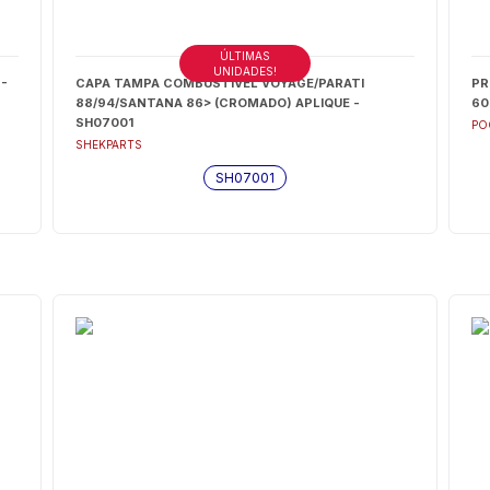
ÚLTIMAS
UNIDADES!
-
CAPA TAMPA COMBUSTIVEL VOYAGE/PARATI
PR
88/94/SANTANA 86> (CROMADO) APLIQUE -
60
SH07001
PO
SHEKPARTS
SH07001