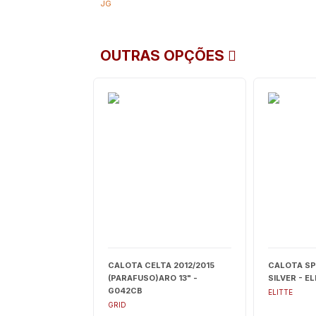
JG
OUTRAS OPÇÕES
CALOTA CELTA 2012/2015
CALOTA SPI
(PARAFUSO)ARO 13" -
SILVER - EL
G042CB
ELITTE
GRID