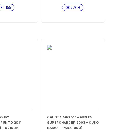
ELI155
G077CB
O 15"
CALOTA ARO 14" - FIESTA
/PUNTO 2011
SUPERCHARGER 2003 - CUBO
) - G216CP
BAIXO - (PARAFUSO) -