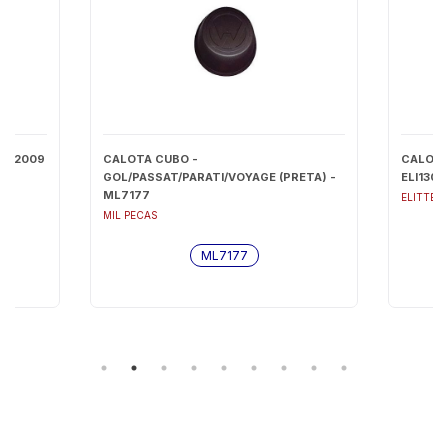
8/2009
CALOTA CUBO -
CALOTA 
GOL/PASSAT/PARATI/VOYAGE (PRETA) -
ELI1304
ML7177
ELITTE
MIL PECAS
ML7177