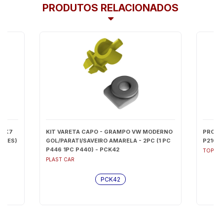
PRODUTOS RELACIONADOS
1 X7
KIT VARETA CAPO - GRAMPO VW MODERNO
PROTE
DADES)
GOL/PARATI/SAVEIRO AMARELA - 2PC (1 PC
P2100
P446 1PC P440) - PCK42
TOP M
PLAST CAR
PCK42