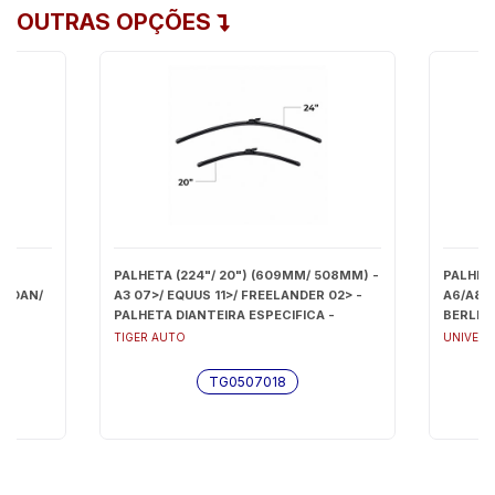
OUTRAS OPÇÕES
UM
PALHETA (224"/ 20") (609MM/ 508MM) -
PALHETA
SEDAN/
A3 07>/ EQUUS 11>/ FREELANDER 02> -
A6/A8/
PALHETA DIANTEIRA ESPECIFICA -
BERLIN
TG0507018
P80203
TIGER AUTO
UNIVERS
TG0507018