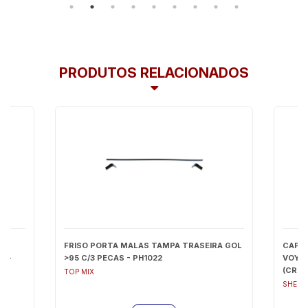
PRODUTOS RELACIONADOS
A
FRISO PORTA MALAS TAMPA TRASEIRA GOL
CAPA
A -
>95 C/3 PECAS - PH1022
VOYAG
(CROM
TOP MIX
SHEKP