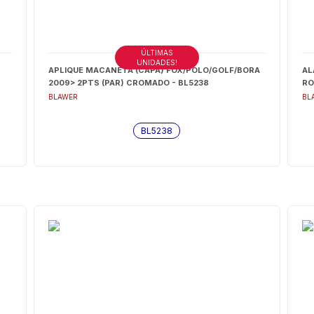
ÚLTIMAS
UNIDADES!
APLIQUE MACANETA (CAPA) FOX/POLO/GOLF/BORA
AL
2009> 2PTS (PAR) CROMADO - BL5238
RO
BLAWER
BL
BL5238