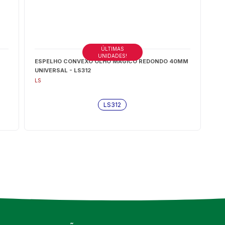
ÚLTIMAS
UNIDADES!
ESPELHO CONVEXO OLHO MAGICO REDONDO 40MM
UNIVERSAL - LS312
LS
LS312