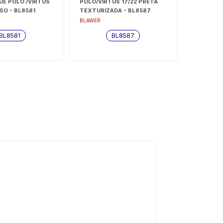
E POLO /VIRTUS
POLO/VIRTUS 17/22 PRETA
ISO - BL8581
TEXTURIZADA - BL8587
BLAWER
BL8581
BL8587