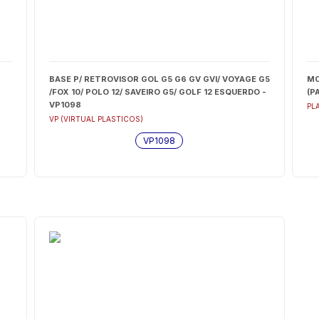
BASE P/ RETROVISOR GOL G5 G6 GV GVI/ VOYAGE G5
MO
/FOX 10/ POLO 12/ SAVEIRO G5/ GOLF 12 ESQUERDO -
(P
VP1098
PL
VP (VIRTUAL PLASTICOS)
VP1098