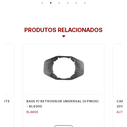
PRODUTOS RELACIONADOS
PORTE
BASE P/ RETROVISOR UNIVERSAL (4 PINOS)
CABO
AO
- BL6300
2010 
BLAWER
AUTO 
X 9