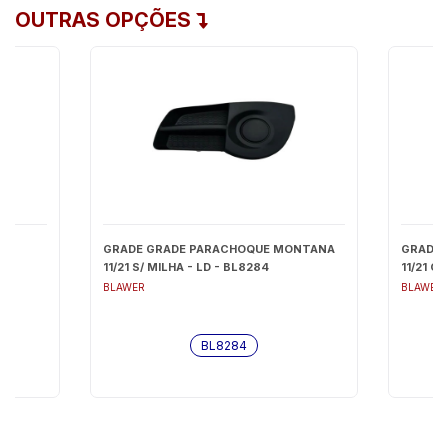
OUTRAS OPÇÕES
NA
GRADE GRADE PARACHOQUE MONTANA
GRADE 
11/21 S/ MILHA - LD - BL8284
11/21 C
BLAWER
BLAWER
BL8284