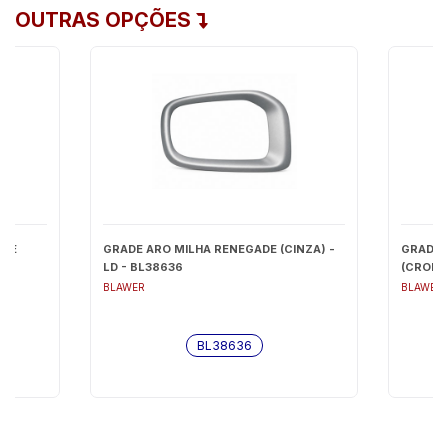
OUTRAS OPÇÕES
ADE
GRADE ARO MILHA RENEGADE (CINZA) -
GRADE 
O
LD - BL38636
(CROMA
BLAWER
BLAWER
BL38636