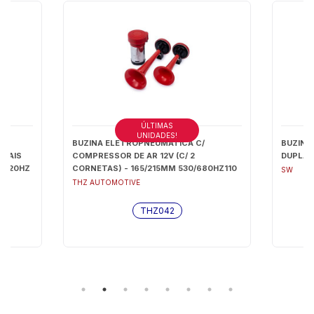
ÚLTIMAS
UNIDADES!
SAL
BUZINA ELETROPNEUMATICA C/
BUZINA
INAIS
COMPRESSOR DE AR 12V (C/ 2
DUPLA 1
10 20HZ
CORNETAS) - 165/215MM 530/680HZ110
SW
DB PRESSAO AR: 0,3 - 1,0 MPA 20A -
THZ AUTOMOTIVE
THZ042
THZ042