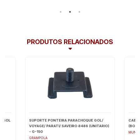
PRODUTOS RELACIONADOS
A GOL
SUPORTE PONTEIRA PARACHOQUE GOL/
CABO 
VOYAGE/ PARATI/ SAVEIRO 8486 (UNITARIO)
(BOLA)
- G-150
MUNDI
GRAMPOLA