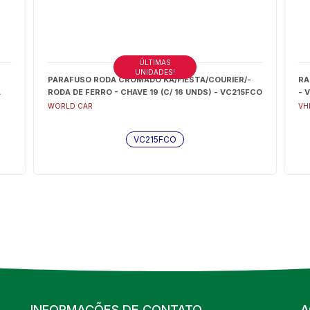
ÚLTIMAS
UNIDADES!
PARAFUSO RODA CROMADO KA/FIESTA/COURIER/-
RA
A
RODA DE FERRO - CHAVE 19 (C/ 16 UNDS) - VC215FCO
- 
WORLD CAR
VH
VC215FCO
INFORMAÇÕES DE CONTATO
A