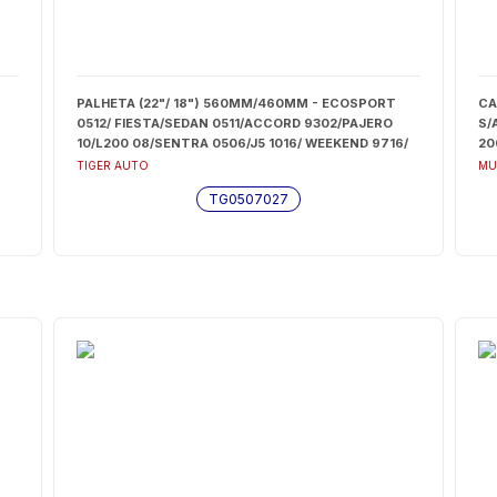
PALHETA (22"/ 18") 560MM/460MM - ECOSPORT
CA
0512/ FIESTA/SEDAN 0511/ACCORD 9302/PAJERO
S/
10/L200 08/SENTRA 0506/J5 1016/ WEEKEND 9716/
20
SIENA 9718/ STRADA 9820/ DO - TG0507027
TIGER AUTO
MU
TG0507027