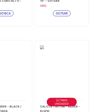
) CUBO ALTO -
13" - G075AR
GRID
G019CA
G075AR
ÚLTIMAS
UNIDADES!
DER - BLACK /
CALOTA TRITON - SILVER -
I1404
ELI310