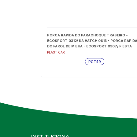
PORCA RAPIDA DO PARACHOQUE TRASEIRO -
ECOSPORT 0312/ KA HATCH 0813 - PORCA RAPID
DO FAROL DE MILHA - ECOSPORT 0307/ FIESTA
ROCAM HATCH 0310/ FIESTA ROCAM S - PCT49
PLAST CAR
PCT49
INSTITUCIONAL