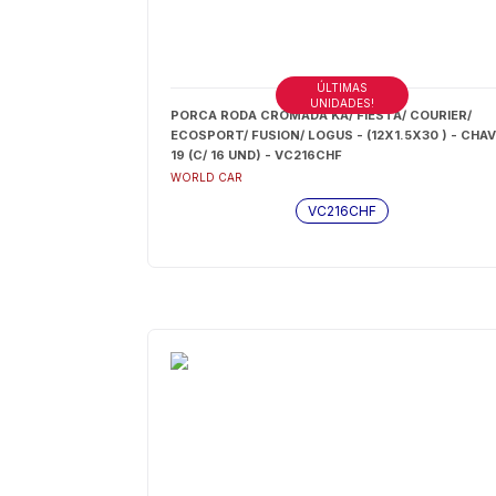
ÚLTIMAS
UNIDADES!
PORCA RODA CROMADA KA/ FIESTA/ COURIER/
ECOSPORT/ FUSION/ LOGUS - (12X1.5X30 ) - CHA
19 (C/ 16 UND) - VC216CHF
WORLD CAR
VC216CHF