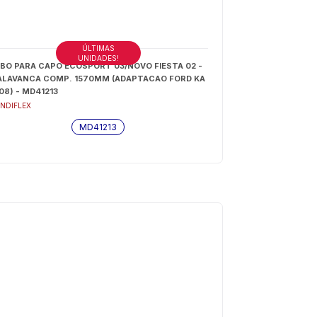
ÚLTIMAS
UNIDADES!
BO PARA CAPO ECOSPORT 03/NOVO FIESTA 02 -
ALAVANCA COMP. 1570MM (ADAPTACAO FORD KA
08) - MD41213
NDIFLEX
MD41213