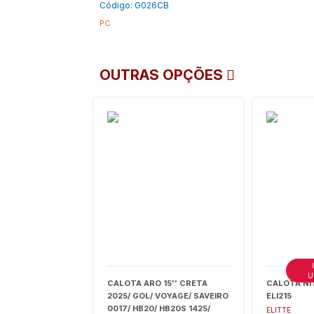
Código: G026CB
PC
OUTRAS OPÇÕES
U
CALOTA ARO 15'' CRETA
CALOTA NIT
2025/ GOL/ VOYAGE/ SAVEIRO
ELI215
0017/ HB20/ HB20S 1425/
ELITTE