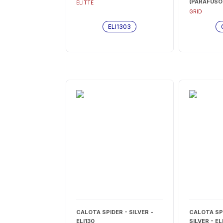
(PARAFUSO
ELITTE
G019CA
GRID
ELI1303
CALOTA SPIDER - SILVER -
CALOTA SPI
ELI130
SILVER - EL