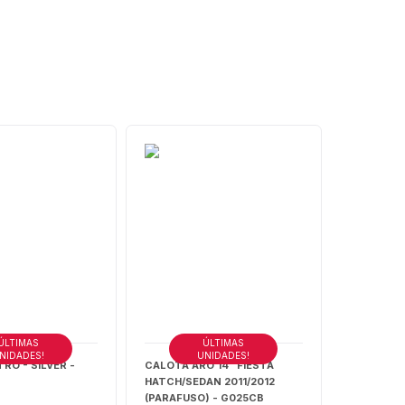
ÚLTIMAS
ÚLTIMAS
NIDADES!
UNIDADES!
RO - SILVER -
CALOTA ARO 14" FIESTA
HATCH/SEDAN 2011/2012
(PARAFUSO) - G025CB