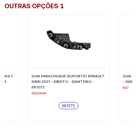
OUTRAS OPÇÕES
RENAULT
GUIA PARACHOQUE (SUPORTE) RENAULT
GUIA P
1274
KWID 2021 - DIREITO - DIANTEIRO -
- DIAN
EK1272
NAT
ENGEKAR
EK1272