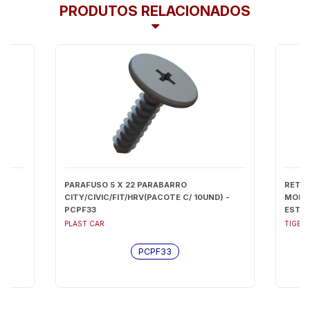
PRODUTOS RELACIONADOS
)
PARAFUSO 5 X 22 PARABARRO
RETRO
CITY/CIVIC/FIT/HRV(PACOTE C/ 10UND) -
MONIT
PCPF33
ESTAC
PLAST CAR
TIGER
PCPF33