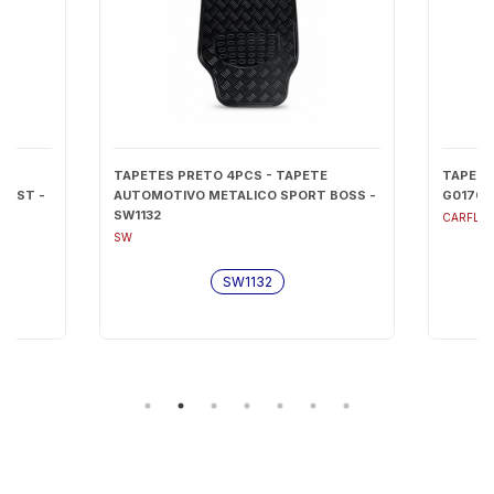
TAPETES PRETO 4PCS - TAPETE
TAPETES
FAST -
AUTOMOTIVO METALICO SPORT BOSS -
G0170
SW1132
CARFLO
SW
SW1132