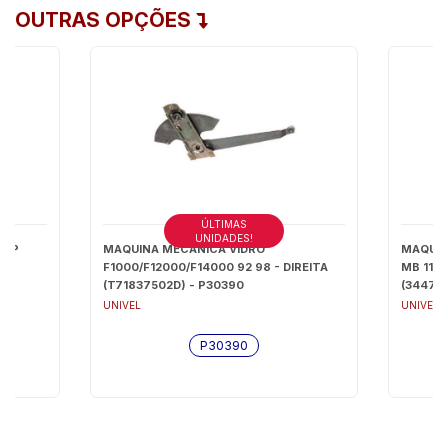
OUTRAS OPÇÕES
ÚLTIMAS
UNIDADES!
-UP
MAQUINA MECANICA VIDRO
MAQUIN
F1000/F12000/F14000 92 98 - DIREITA
MB 1111
(T71837502D) - P30390
(344768
UNIVEL
UNIVEL
P30390