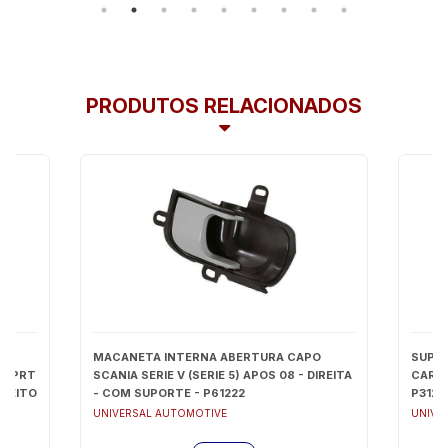
PRODUTOS RELACIONADOS
ES
MACANETA INTERNA ABERTURA CAPO
SUPOR
II/ PRT
SCANIA SERIE V (SERIE 5) APOS 08 - DIREITA
CARGO
IREITO
- COM SUPORTE - P61222
P3127
UNIVERSAL AUTOMOTIVE
UNIVE