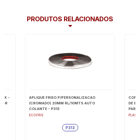
PRODUTOS RELACIONADOS
LEX -
APLIQUE FRISO P/PERSONALIZACAO
CONE
RIOR
(CROMADO) 20MM RL/10MTS AUTO
DE BO
COLANTE - P313
PARA-
ECOFRIS
PLAST
P313