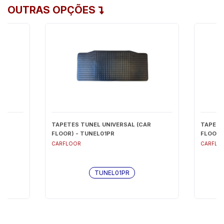
OUTRAS OPÇÕES
 -
TAPETES TUNEL UNIVERSAL (CAR
TAPETE
FLOOR) - TUNEL01PR
FLOOR)
CARFLOOR
CARFLO
TUNEL01PR