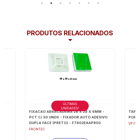
PRODUTOS RELACIONADOS
ÚLTIMAS
UNIDADES!
) -
FIXACAO ABRACADEIRA 28 X 28 X 6MM -
TAPA 
PCT C/ 50 UNDS - FIXADOR AUTO ADESIVO
PORTA
DUPLA FACE (PRETO) - F7802EAAPR50
VP (VI
FRONTEC